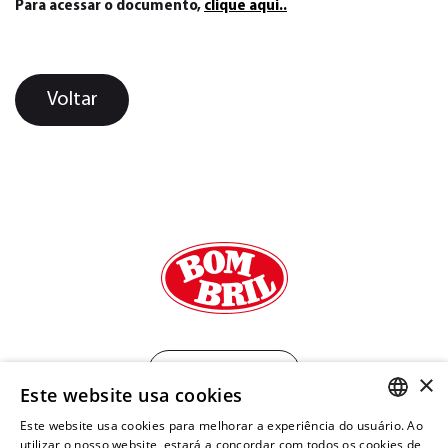
Para acessar o documento,
clique aqui..
Voltar
Mapa do site
×
Este website usa cookies
Este website usa cookies para melhorar a experiência do usuário. Ao
PORTUGUESE
utilizar o nosso website, estará a concordar com todos os cookies de